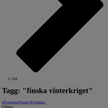
Sok
Tagg: "finska vinterkriget"
4
Produkter
0
Sidor
3
Författare
Filtrera