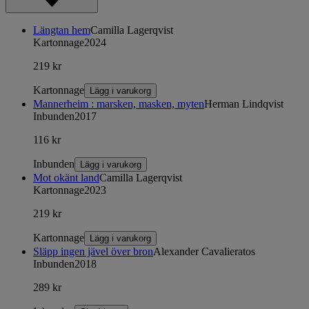
Längtan hem
Camilla Lagerqvist
Kartonnage
2024
219 kr
Kartonnage
Lägg i varukorg
Mannerheim : marsken, masken, myten
Herman Lindqvist
Inbunden
2017
116 kr
Inbunden
Lägg i varukorg
Mot okänt land
Camilla Lagerqvist
Kartonnage
2023
219 kr
Kartonnage
Lägg i varukorg
Släpp ingen jävel över bron
Alexander Cavalieratos
Inbunden
2018
289 kr