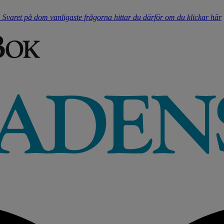
t. Svaret på dom vanligaste frågorna hittar du därför om du klickar här