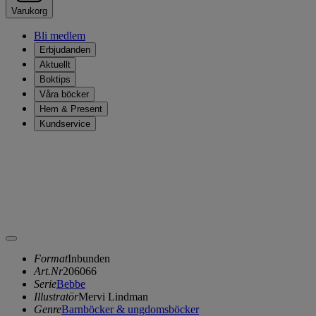
Varukorg
Bli medlem
Erbjudanden
Aktuellt
Boktips
Våra böcker
Hem & Present
Kundservice
Format
Inbunden
Art.Nr
206066
Serie
Bebbe
Illustratör
Mervi Lindman
Genre
Barnböcker & ungdomsböcker