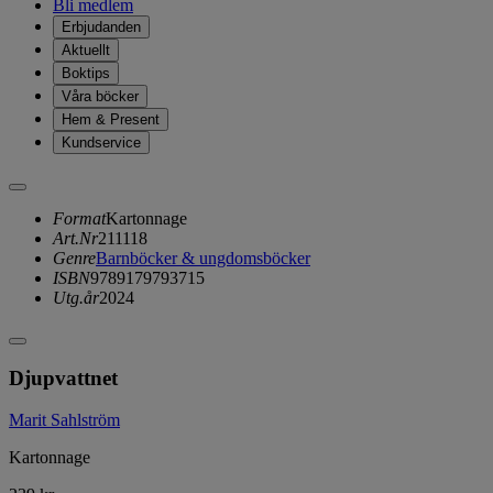
Bli medlem
Erbjudanden
Aktuellt
Boktips
Våra böcker
Hem & Present
Kundservice
Format
Kartonnage
Art.Nr
211118
Genre
Barnböcker & ungdomsböcker
ISBN
9789179793715
Utg.år
2024
Djupvattnet
Marit Sahlström
Kartonnage