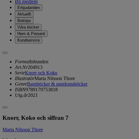
Bli medlem
Erbjudanden
Aktuellt
Boktips
Våra böcker
Hem & Present
Kundservice
Format
Inbunden
Art.Nr
204913
Serie
Knorr och Koko
Illustratör
Maria Nilsson Thore
Genre
Barnböcker & ungdomsböcker
ISBN
9789179753818
Utg.år
2021
Knorr, Koko och siffran 7
Maria Nilsson Thore