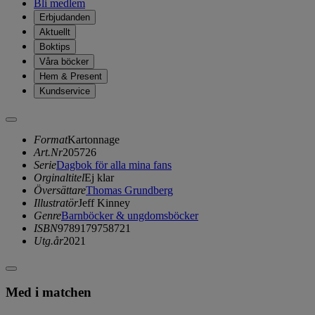
Bli medlem
Erbjudanden
Aktuellt
Boktips
Våra böcker
Hem & Present
Kundservice
Format
Kartonnage
Art.Nr
205726
Serie
Dagbok för alla mina fans
Orginaltitel
Ej klar
Översättare
Thomas Grundberg
Illustratör
Jeff Kinney
Genre
Barnböcker & ungdomsböcker
ISBN
9789179758721
Utg.år
2021
Med i matchen