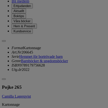
Bli medlem
Erbjudanden
Aktuellt
Boktips
Våra böcker
Hem & Present
Kundservice
Format
Kartonnage
Art.Nr
206645
Serie
Hemmet för bortrövade barn
Genre
Barnböcker & ungdomsböcker
ISBN
9789179756628
Utg.år
2022
Pojke 265
Camilla Lagerqvist
Kartonnage