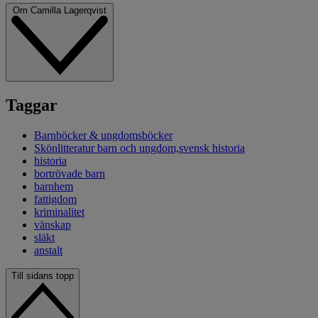
Om Camilla Lagerqvist
Taggar
Barnböcker & ungdomsböcker
Skönlitteratur barn och ungdom,svensk historia
historia
bortrövade barn
barnhem
fattigdom
kriminalitet
vänskap
släkt
anstalt
Till sidans topp