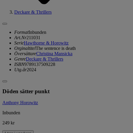
Deckare & Thrillers
Format
Inbunden
Art.Nr
211031
Serie
Hawthorne & Horowitz
Orginaltitel
The sentence is death
Översättare
Christina Mansicka
Genre
Deckare & Thrillers
ISBN
9789137509228
Utg.år
2024
Döden sätter punkt
Anthony Horowitz
Inbunden
249 kr