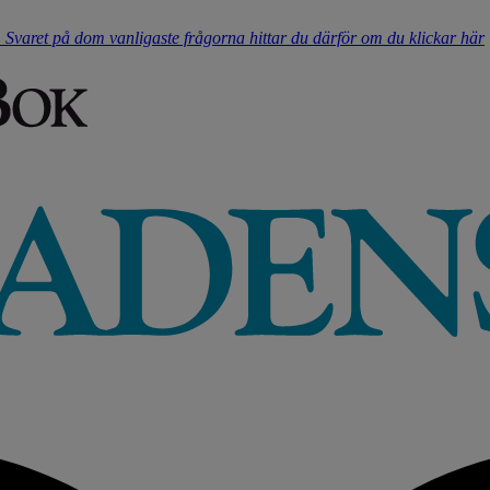
t. Svaret på dom vanligaste frågorna hittar du därför om du klickar här